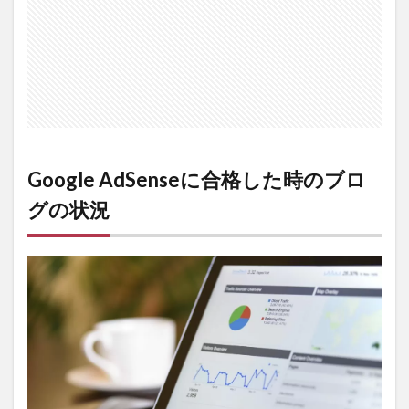
向けてや
ったこと
2.1
1.記事
を書
く
2.2
2.余計
な記
Google AdSenseに合格した時のブロ
事を
削除
グの状
況
する
2.3
3.お問
い合
わせ
フォ
ー
ム・
サイ
トマ
ップ
の設