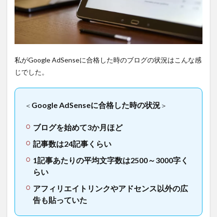
置
2.4
4.画像
を入
れる
私がGoogle AdSenseに合格した時のブログの状況はこんな感
2.5
じでした。
5.Twitter
にブロ
グのリ
ンクを
Google AdSenseに合格した時の状
況
＜
＞
貼る
2.6
ブログを始めて3か月ほど
6.ひた
記事数は24記事くらい
すら
審査
1記事あたりの平均文字数は2500～3000字く
を受
ける
らい
3
アフィリエイトリンクやアドセンス以外の広
まと
告も貼っていた
め