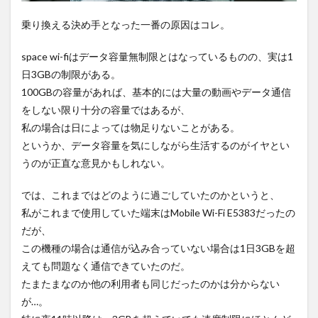
グで
契約
乗り換える決め手となった一番の原因はコレ。
や解
約を
した
space wi-fiはデータ容量無制限とはなっているものの、実は1
い人
日3GBの制限がある。
には
おす
100GBの容量があれば、基本的には大量の動画やデータ通信
すめ
をしない限り十分の容量ではあるが、
5
私の場合は日によっては物足りないことがある。
ギア
というか、データ容量を気にしながら生活するのがイヤとい
wi-fi
うのが正直な意見かもしれない。
に乗
り換
えま
では、これまではどのように過ごしていたのかというと、
した
私がこれまで使用していた端末はMobile Wi-Fi E5383だったの
だが、
この機種の場合は通信が込み合っていない場合は1日3GBを超
えても問題なく通信できていたのだ。
たまたまなのか他の利用者も同じだったのかは分からない
が…。