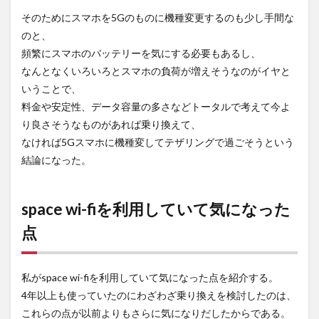
けで
そのためにスマホを5Gのものに機種変更するのも少し手間な
はな
い
のと、
頻繁にスマホのバッテリーを気にする必要もあるし、
2.4
なんとなくいろいろとスマホの負荷が増えそうなのがイヤと
速度
は平
いうことで、
均的
料金や安定性、データ容量の多さなどトータルで考えて今よ
ぐら
い
り良さそうなものがあれば乗り換えて、
なければ5Gスマホに機種変してテザリングで過ごそうという
3
space
結論になった。
wi-fi
のメ
リッ
space wi-fiを利用していて気になった
ト
点
3.1
契約
期間
の縛
私がspace wi-fiを利用していて気になった点を紹介する。
りが
4年以上も使っていたのにわざわざ乗り換えを検討したのは、
ない
これらの点が以前よりもさらに気になりだしたからである。