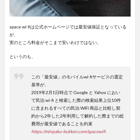
space wi-fiは公式ホームページでは最安値保証となっている
が、
実のところ料金がそこまで安いわけではない。
というのも、
この「最安値」のモバイルwi-fiサービスの選定
基準が、
2019年2月1日時点で Google と Yahoo におい
て民泊 wi-fi と検索した際の検索結果上位10件
に含まれるすべての民泊 WiFi 商品と比較し契
約から2年した2年利用して解約した際までの総
費用が最安値であることを約束
https://minpaku-bukken.com/spacewifi