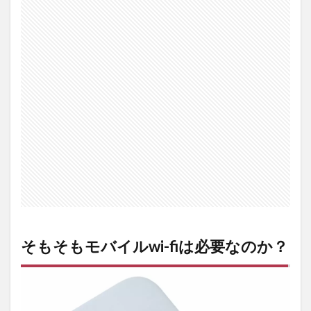
イル
wi-fi
は必
要な
の
か？
1.1
スマ
ート
フォ
ンを
テザ
リン
グす
れば
モバ
イル
wi-fi
そもそもモバイルwi-fiは必要なのか？
のよ
うに
使え
る
1.2