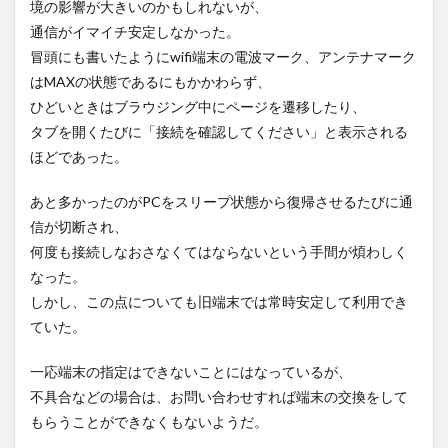
境の影響が大きいのかもしれないが、
通信がイマイチ安定しなかった。
冒頭にも書いたようにwifi端末の電波マーク、アンテナマーク
はMAXの状態であるにもかかわらず、
ひどいときはブラウジング中にページを遷移したり、
タブを開くたびに「接続を確認してください」と表示される
ほどであった。
あと多かったのがPCをスリープ状態から復帰させるたびに通
信が切断され、
何度も接続しなおさなくてはならないという手間が煩わしく
なった。
しかし、この点についても旧端末では常時安定して利用でき
ていた。
一応端末の指定はできないことにはなっているが、
不具合などの場合は、お問い合わせすれば端末の交換をして
もらうことができなくもないようだ。