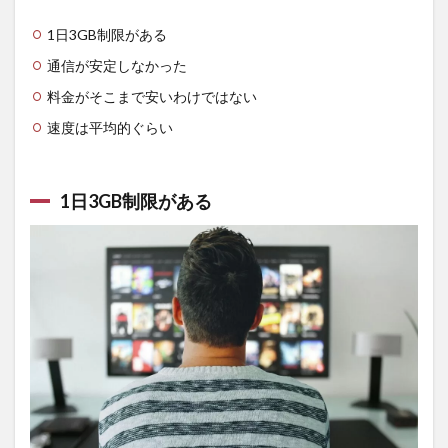
3.2
トー
1日3GB制限がある
タル
でか
通信が安定しなかった
かる
料金
料金がそこまで安いわけではない
が比
速度は平均的ぐらい
較的
安い
3.3
1日3GB制限がある
料金
体系
が分
かり
やす
い
4
space
wi-fi
は好
きな
タイ
ミン