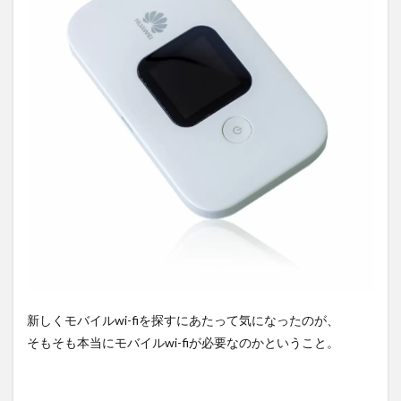
いい
モバ
イル
wi-fi
があ
れば
検討
し
て、
なけ
れば
テザ
リン
グで
代用
する
こと
に
2
新しくモバイルwi-fiを探すにあたって気になったのが、
space
そもそも本当にモバイルwi-fiが必要なのかということ。
wi-fi
を利
用し
てい