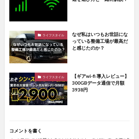
なぜ私はいつもお世話にな
ライフスタイル
っている整備工場が最高だ
と感じたのか？
【ギアwi-fi 導入レビュー】
ライフスタイル
300GBデータ通信で月額
3938円
コメントを書く