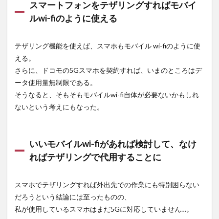
スマートフォンをテザリングすればモバイ
て気
にな
ルwi-fiのように使える
った
点
テザリング機能を使えば、スマホもモバイル wi-fiのように使
2.1
える。
1日
3GB
さらに、ドコモの5Gスマホを契約すれば、いまのところはデ
制限
ータ使用量無制限である。
があ
そうなると、そもそもモバイルwi-fi自体が必要ないかもしれ
る
ないという考えにもなった。
2.2
通信
が安
定し
いいモバイルwi-fiがあれば検討して、なけ
なか
った
ればテザリングで代用することに
2.3
料金
スマホでテザリングすれば外出先での作業にも特別困らない
がそ
だろうという結論には至ったものの、
こま
で安
私が使用しているスマホはまだ5Gに対応していません…。
いわ