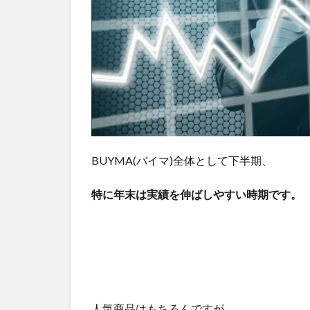
同
時
に
仕
入
れ
や
す
い
時
期
BUYMA(バイマ)全体として下半期、
で
も
特に年末は実績を伸ばしやすい時期です。
あ
る
4
ま
と
め
人気商品はもちろんですが、