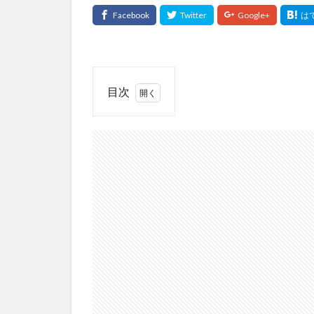
目次
1
年
末
は
実
績
を
伸
ば
し
や
す
い
2