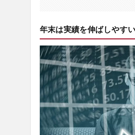
ど
ん
ど
ん
年末は実績を伸ばしやす
売
っ
て
い
く
た
め
に
3
売
れ
や
す
い
の
と