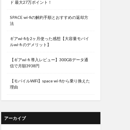
ド 最大27万ポイント！
SPACE wi-fiの解約手順とおすすめの返却方
法
ギアwi-fiを2ヶ月使った感想【大容量モバイ
ルwi-fi のデメリット】
【ギアwi-fi 導入レビュー】300GBデータ通
信で月額3938円
【モバイルWiFi】space wi-fiから乗り換えた
理由
アーカイブ