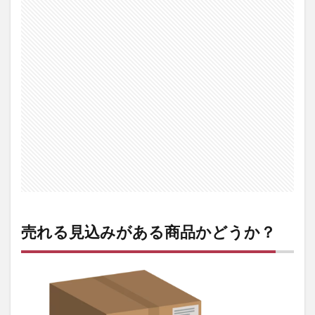
る商
品か
どう
か？
2
自分
がそ
の商
品に
詳し
いか
どう
か？
3
資金
的な
売れる見込みがある商品かどうか？
余裕
があ
る
か？
4
まと