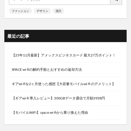
ファッション
デザイン
流行
最近の記事
【25年11月最新】アメックスビジネスカード 最大27万ポイント！
SPACE wi-fiの解約手順とおすすめの返却方法
ギアwi-fiを2ヶ月使った感想【大容量モバイルwi-fi のデメリット】
【ギアwi-fi 導入レビュー】300GBデータ通信で月額3938円
【モバイルWiFi】space wi-fiから乗り換えた理由