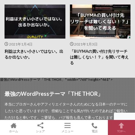
2021年1月4日
2021年1月3日
利益は大きい小さいではない。出
「BUYMAの買い付け先リサーチ
るか出ないか。
は難しくない！？」を聞いて考え
る
最強のWordPressテーマ「THE THOR」" width="768" height="461" >
最強のWordPressテーマ「THE THOR」
本当にブロガーさんやアフィリエイターさんのためになる日本一のテーマに
したいと思っていますので、些細なことでも気が付いたのであればご報告い
ただけると幸いです。ご要望も、バグ報告も喜んで承っております！
ホーム
シェア
メニュー
電話
TOPへ