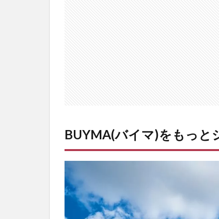
2
BUYMA(バ
イマ)で売
れる商品
は2種類
2.1
1.過
去に
自分
が出
品し
BUYMA(バイマ)をもっ
た商
品か
ら売
れる
2.2
2.新
しく
探し