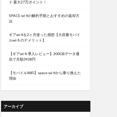
ド 最大27万ポイント！
SPACE wi-fiの解約手順とおすすめの返却方
法
ギアwi-fiを2ヶ月使った感想【大容量モバイ
ルwi-fi のデメリット】
【ギアwi-fi 導入レビュー】300GBデータ通
信で月額3938円
【モバイルWiFi】space wi-fiから乗り換えた
理由
アーカイブ