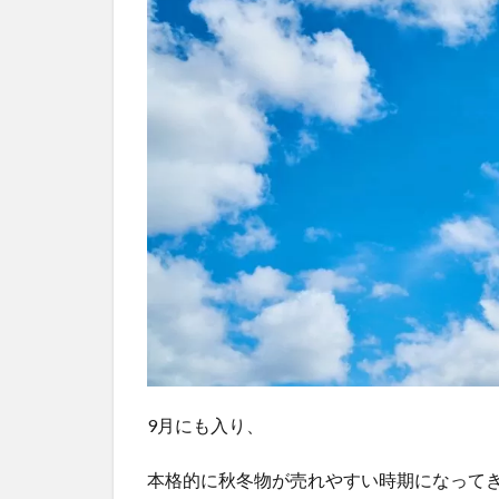
て出
品す
る商
品
3
2つ
を
比
較
し
て
ど
ち
ら
の
方
が
9月にも入り、
売
れ
本格的に秋冬物が売れやすい時期になって
る