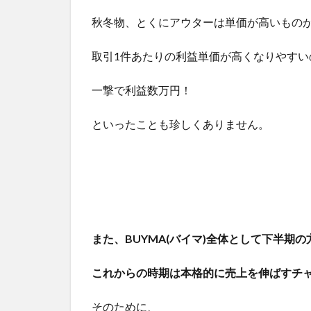
可
能
秋冬物、とくにアウターは単価が高いもの
性
が
取引1件あたりの利益単価が高くなりやすい
高
い
一撃で利益数万円！
か
を
考
といったことも珍しくありません。
え
る
4
ま
と
め
また、BUYMA(バイマ)全体として下半期
これからの時期は本格的に売上を伸ばすチ
そのために、