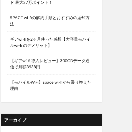
ド 最大27万ポイント！
SPACE wi-fiの解約手順とおすすめの返却方
法
ギアwi-fiを2ヶ月使った感想【大容量モバイ
ルwi-fi のデメリット】
【ギアwi-fi 導入レビュー】300GBデータ通
信で月額3938円
【モバイルWiFi】space wi-fiから乗り換えた
理由
アーカイブ