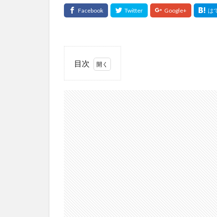
目次
1
どう
いう
制
度？
2
特別
利子
補給
制度
の対
象者
は？