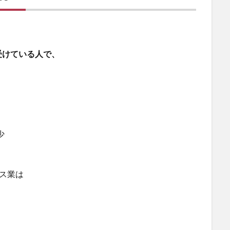
受けている人で、
少
ビス業は
、