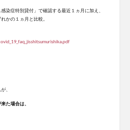
ス感染症特別貸付」で確認する最近１ヵ月に加え、
ずれかの１ヵ月と比較。
covid_19_faq_jisshitsumurishika.pdf
んが、
が来た場合は、