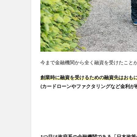
機関
3
どち
らが
おす
す
め？
4
今まで金融機関から全く融資を受けたこと
ま
と
め
創業時に融資を受けるための融資先はおもに
(カードローンやファクタリングなど金利が
1つ目は政府系の金融機関である「日本政策