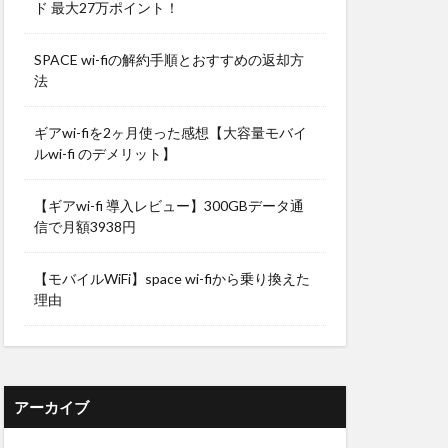
ド 最大27万ポイント！
SPACE wi-fiの解約手順とおすすめの返却方
法
ギアwi-fiを2ヶ月使った感想【大容量モバイ
ルwi-fi のデメリット】
【ギアwi-fi 導入レビュー】300GBデータ通
信で月額3938円
【モバイルWiFi】space wi-fiから乗り換えた
理由
アーカイブ