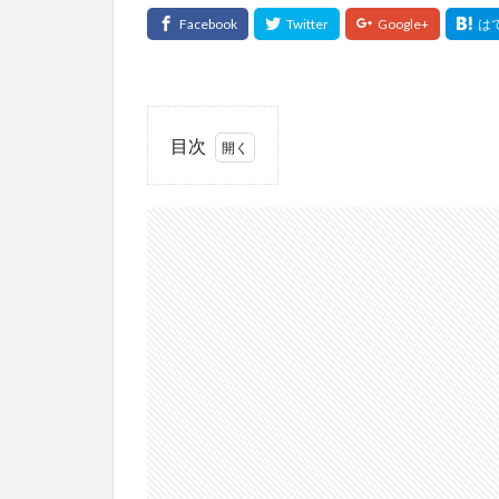
目次
1
創
業
時
の
融
資
先
は
お
も
に2
つ
2