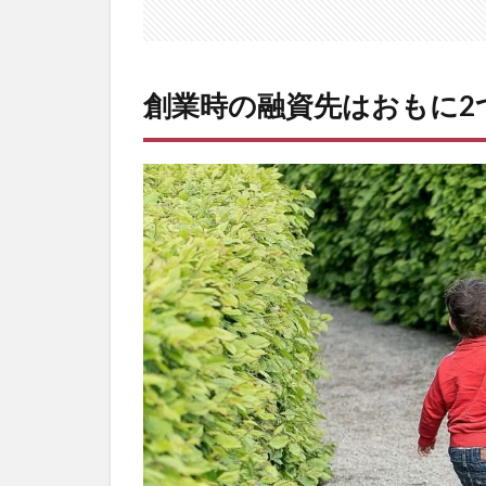
それ
ぞれ
の違
い
創業時の融資先はおもに2
は？
2.1
日本
政策
金融
公庫
2.2
地方
銀行
や信
用金
庫な
ど民
間の
金融